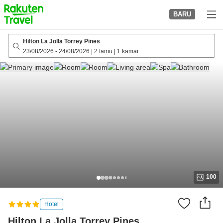
to
BARU
top
page
Hilton La Jolla Torrey Pines
23/08/2026
-
24/08/2026
|
2 tamu
|
1 kamar
100
Hotel
Hilton La Jolla Torrey Pines