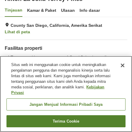
Tinjauan
Kamar & Paket
Ulasan
Info dasar
County San Diego, California, Amerika Serikat
Lihat di peta
Fasilitas properti
Tempat parkir
Spa / Salon kecantikan
Restoran
Laundry
Situs web ini menggunakan cookie untuk meningkatkan
pengalaman pengguna dan menganalisis kinerja serta lalu
lintas di situs web kami. Kami juga membagikan informasi
Beranda
Amerika Serikat
California
County San Diego
tentang penggunaan situs kami oleh Anda kepada mitra
San Diego
Hilton La Jolla Torrey Pines
media sosial, periklanan, dan analitik kami.
Kebijakan
Privasi
Jangan Menjual Informasi Pribadi Saya
Terima Cookie
Cari kamar