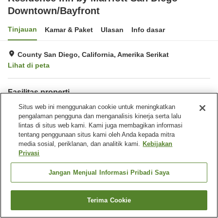
Downtown/Bayfront
Tinjauan
Kamar & Paket
Ulasan
Info dasar
County San Diego, California, Amerika Serikat
Lihat di peta
Fasilitas properti
Tempat parkir
Situs web ini menggunakan cookie untuk meningkatkan
Benar-benar bebas rokok
pengalaman pengguna dan menganalisis kinerja serta lalu
Laundry
Pusat bisnis
lintas di situs web kami. Kami juga membagikan informasi
tentang penggunaan situs kami oleh Anda kepada mitra
Beranda
Amerika Serikat
California
County San Diego
media sosial, periklanan, dan analitik kami.
Kebijakan
San Diego
Residence Inn by Marriott San Diego Downtown/Bayfront
Privasi
Jangan Menjual Informasi Pribadi Saya
Terima Cookie
Cari kamar