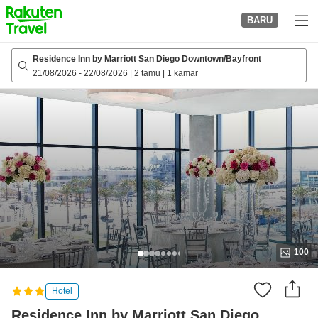
to
BARU
top
page
Residence Inn by Marriott San Diego Downtown/Bayfront
21/08/2026
-
22/08/2026
|
2 tamu
|
1 kamar
100
Hotel
Residence Inn by Marriott San Diego