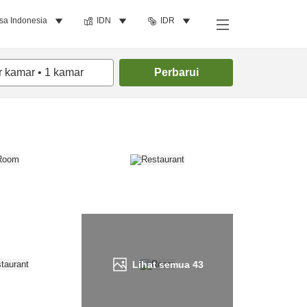
sa Indonesia
IDN
IDR
Cari kamar
r kamar
•
1
kamar
Perbarui
Lihat semua
43