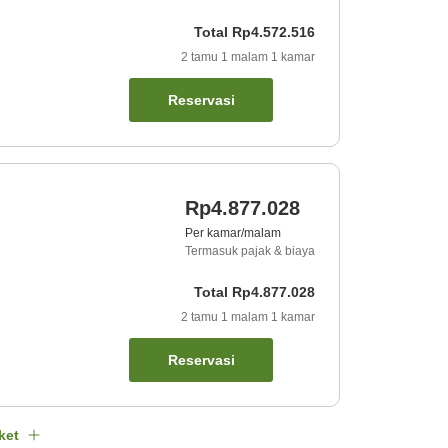
Total
Rp4.572.516
2
tamu
1
malam
1
kamar
Reservasi
Rp4.877.028
Per kamar/malam
Termasuk pajak & biaya
Total
Rp4.877.028
2
tamu
1
malam
1
kamar
Reservasi
ket