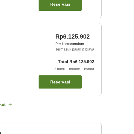
Reservasi
Rp6.125.902
Per kamar/malam
Termasuk pajak & biaya
Total
Rp6.125.902
2
tamu
1
malam
1
kamar
Reservasi
ket