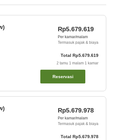
w)
Rp5.679.619
Per kamar/malam
Termasuk pajak & biaya
Total
Rp5.679.619
2
tamu
1
malam
1
kamar
Reservasi
w)
Rp5.679.978
Per kamar/malam
Termasuk pajak & biaya
Total
Rp5.679.978