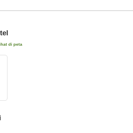
tel
ihat di peta
i