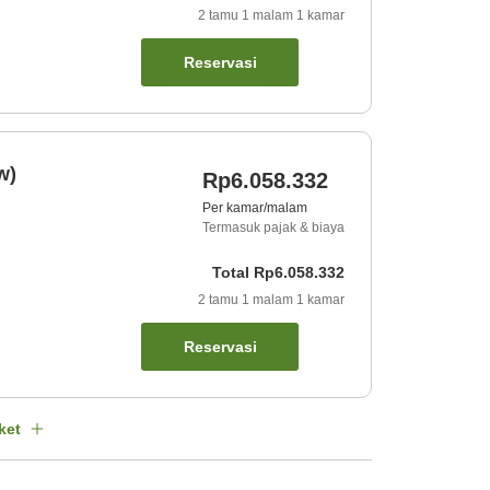
2
tamu
1
malam
1
kamar
Reservasi
w)
Rp6.058.332
Per kamar/malam
Termasuk pajak & biaya
Total
Rp6.058.332
2
tamu
1
malam
1
kamar
Reservasi
ket