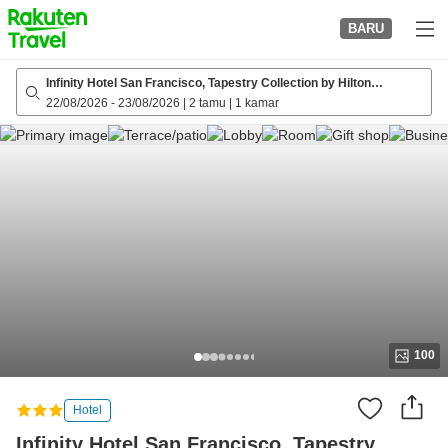
to
BARU
top
page
Infinity Hotel San Francisco, Tapestry Collection by Hilton
(formerly Americas Best Value Inn Sts..)
22/08/2026
-
23/08/2026
|
2 tamu
|
1 kamar
100
Hotel
Infinity Hotel San Francisco, Tapestry