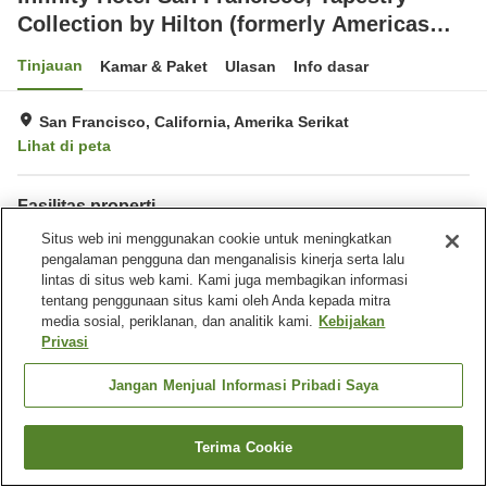
Collection by Hilton (formerly Americas
Best Value Inn Sts..)
Tinjauan
Kamar & Paket
Ulasan
Info dasar
San Francisco, California, Amerika Serikat
Lihat di peta
Fasilitas properti
Wi-Fi
Situs web ini menggunakan cookie untuk meningkatkan
Gym / Klub kebugaran
pengalaman pengguna dan menganalisis kinerja serta lalu
lintas di situs web kami. Kami juga membagikan informasi
Beranda
Amerika Serikat
California
San Francisco
tentang penggunaan situs kami oleh Anda kepada mitra
San Francisco
media sosial, periklanan, dan analitik kami.
Kebijakan
Infinity Hotel San Francisco, Tapestry Collection by Hilton (formerly
Privasi
Americas Best Value Inn Sts..)
Jangan Menjual Informasi Pribadi Saya
Terima Cookie
Cari kamar