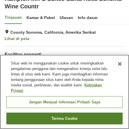
Wine Countr
Tinjauan
Kamar & Paket
Ulasan
Info dasar
County Sonoma, California, Amerika Serikat
Lihat di peta
Fasilitas properti
Tempat parkir
Situs web ini menggunakan cookie untuk meningkatkan
Gym / Klub kebugaran
pengalaman pengguna dan menganalisis kinerja serta lalu
Kolam renang
Benar-benar bebas rokok
lintas di situs web kami. Kami juga membagikan informasi
tentang penggunaan situs kami oleh Anda kepada mitra
Beranda
Amerika Serikat
California
County Sonoma
media sosial, periklanan, dan analitik kami.
Kebijakan
Hampton Inn & Suites Santa Rosa Sonoma Wine Countr
Privasi
Jangan Menjual Informasi Pribadi Saya
Terima Cookie
Cari kamar