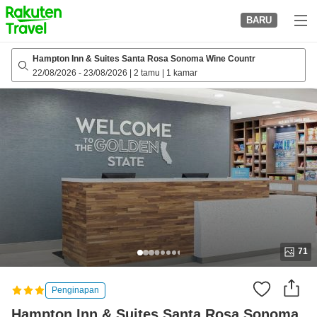
to
BARU
top
page
Hampton Inn & Suites Santa Rosa Sonoma Wine Countr
22/08/2026
-
23/08/2026
|
2 tamu
|
1 kamar
71
Penginapan
Hampton Inn & Suites Santa Rosa Sonoma