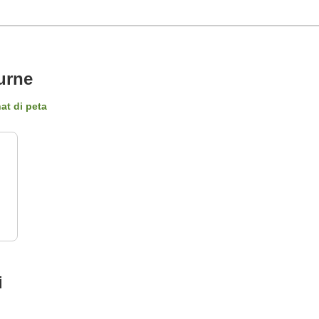
urne
at di peta
i