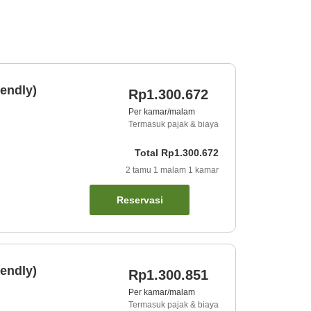
endly)
Rp1.300.672
Per kamar/malam
Termasuk pajak & biaya
Total
Rp1.300.672
2
tamu
1
malam
1
kamar
Reservasi
endly)
Rp1.300.851
Per kamar/malam
Termasuk pajak & biaya