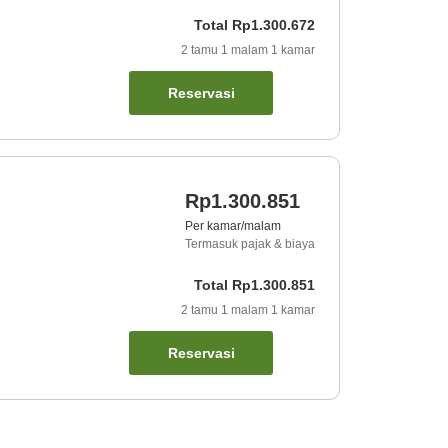
Total
Rp1.300.672
2
tamu
1
malam
1
kamar
Reservasi
Rp1.300.851
Per kamar/malam
Termasuk pajak & biaya
Total
Rp1.300.851
2
tamu
1
malam
1
kamar
Reservasi