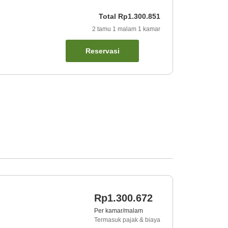
Total
Rp1.300.851
2
tamu
1
malam
1
kamar
Reservasi
Rp1.300.672
Per kamar/malam
Termasuk pajak & biaya