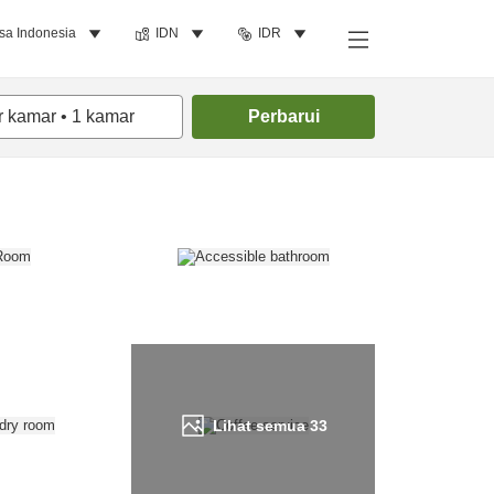
sa Indonesia
IDN
IDR
Cari kamar
r kamar
•
1
kamar
Perbarui
Lihat semua
33