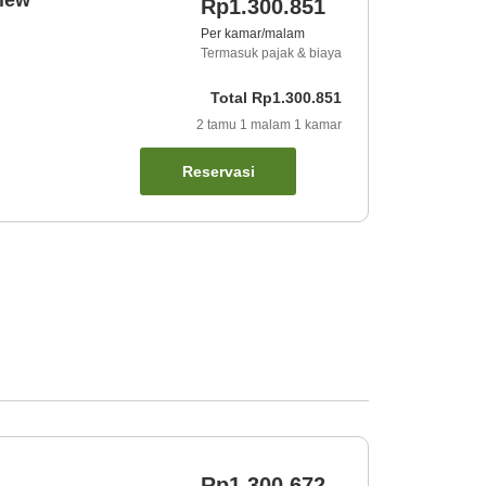
Rp1.300.851
Per kamar/malam
Termasuk pajak & biaya
Total
Rp1.300.851
2
tamu
1
malam
1
kamar
Reservasi
Rp1.300.672