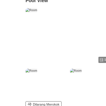
Pool View
1
Dilarang Merokok