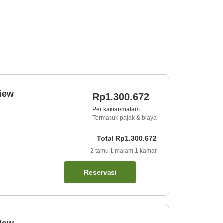
iew
Rp1.300.672
Per kamar/malam
Termasuk pajak & biaya
Total
Rp1.300.672
2
tamu
1
malam
1
kamar
Reservasi
iew