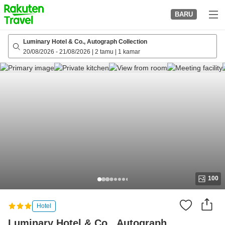
to
BARU
top
page
Luminary Hotel & Co., Autograph Collection
20/08/2026
-
21/08/2026
|
2 tamu
|
1 kamar
100
Hotel
Luminary Hotel & Co., Autograph