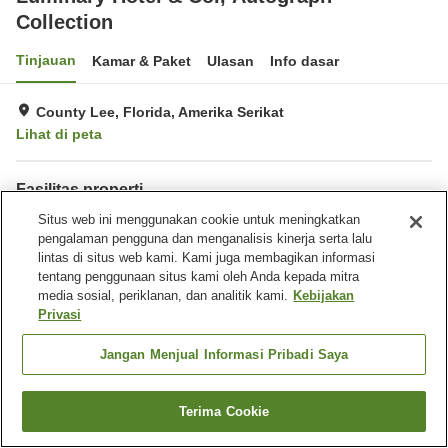
Collection
Tinjauan
Kamar & Paket
Ulasan
Info dasar
County Lee, Florida, Amerika Serikat
Lihat di peta
Fasilitas properti
Wi-Fi
Situs web ini menggunakan cookie untuk meningkatkan
Kolam renang
pengalaman pengguna dan menganalisis kinerja serta lalu
Bar
lintas di situs web kami. Kami juga membagikan informasi
tentang penggunaan situs kami oleh Anda kepada mitra
Beranda
Amerika Serikat
Florida
County Lee
media sosial, periklanan, dan analitik kami.
Kebijakan
Luminary Hotel & Co., Autograph Collection
Privasi
Jangan Menjual Informasi Pribadi Saya
Terima Cookie
Cari kamar