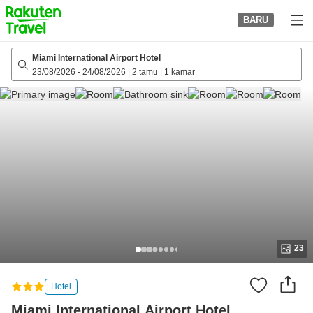
to
BARU
top
page
Miami International Airport Hotel
23/08/2026
-
24/08/2026
|
2 tamu
|
1 kamar
23
Hotel
Miami International Airport Hotel