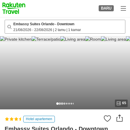
to
BARU
top
page
Embassy Suites Orlando - Downtown
21/08/2026
-
22/08/2026
|
2 tamu
|
1 kamar
65
Hotel apartemen
Embassy Suites Orlando - Downtown