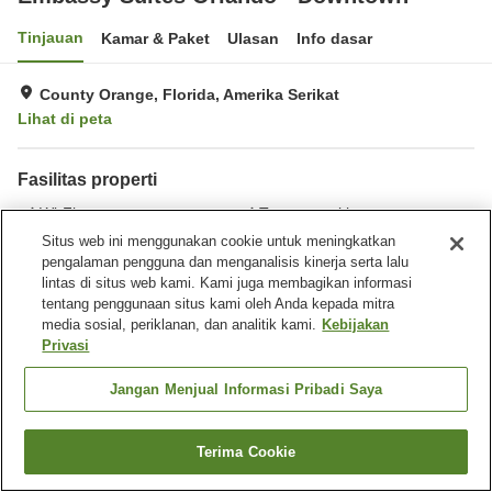
Tinjauan
Kamar & Paket
Ulasan
Info dasar
County Orange, Florida, Amerika Serikat
Lihat di peta
Fasilitas properti
Wi-Fi
Tempat parkir
Gym / Klub kebugaran
Kolam renang
Situs web ini menggunakan cookie untuk meningkatkan
pengalaman pengguna dan menganalisis kinerja serta lalu
lintas di situs web kami. Kami juga membagikan informasi
Beranda
Amerika Serikat
Florida
County Orange
Orlando
tentang penggunaan situs kami oleh Anda kepada mitra
Embassy Suites Orlando - Downtown
media sosial, periklanan, dan analitik kami.
Kebijakan
Privasi
Jangan Menjual Informasi Pribadi Saya
Terima Cookie
Cari kamar