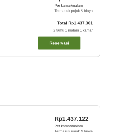
Per kamar/malam
Termasuk pajak & biaya
Total
Rp1.437.301
2
tamu
1
malam
1
kamar
Reservasi
Rp1.437.122
Per kamar/malam
Termasuk pajak & biaya