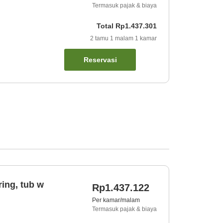
Termasuk pajak & biaya
Total
Rp1.437.301
2
tamu
1
malam
1
kamar
Reservasi
ing, tub w
Rp1.437.122
Per kamar/malam
Termasuk pajak & biaya