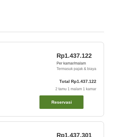
Rp1.437.122
Per kamar/malam
Termasuk pajak & biaya
Total
Rp1.437.122
2
tamu
1
malam
1
kamar
Reservasi
Rp1.437.301