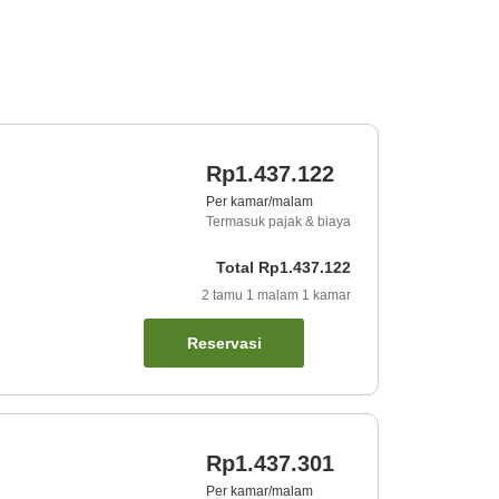
Rp1.437.122
Per kamar/malam
Termasuk pajak & biaya
Total
Rp1.437.122
2
tamu
1
malam
1
kamar
Reservasi
Rp1.437.301
Per kamar/malam