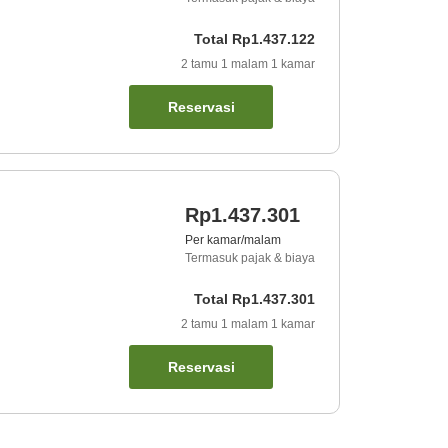
Total
Rp1.437.122
2
tamu
1
malam
1
kamar
Reservasi
Rp1.437.301
Per kamar/malam
Termasuk pajak & biaya
Total
Rp1.437.301
2
tamu
1
malam
1
kamar
Reservasi