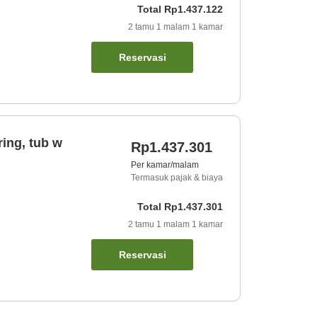
Total
Rp1.437.122
2
tamu
1
malam
1
kamar
Reservasi
ing, tub w
Rp1.437.301
Per kamar/malam
Termasuk pajak & biaya
Total
Rp1.437.301
2
tamu
1
malam
1
kamar
Reservasi