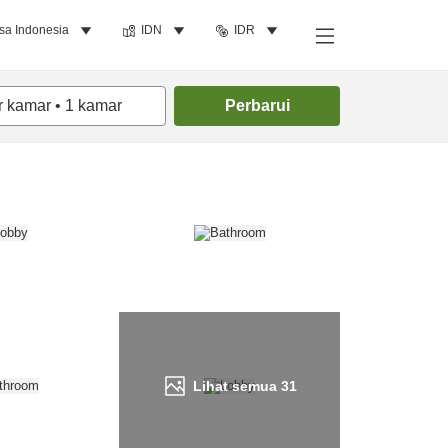
sa Indonesia
IDN
IDR
Cari kamar
r kamar
•
1
kamar
Perbarui
Lihat semua
31