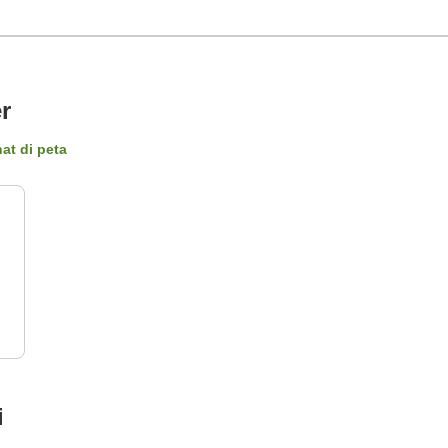
r
hat di peta
i