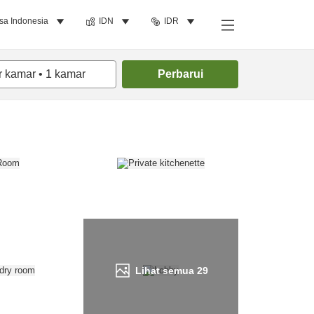
sa Indonesia
IDN
IDR
Cari kamar
r kamar
•
1
kamar
Perbarui
Lihat semua
29