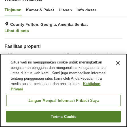
Tinjauan
Kamar & Paket
Ulasan
Info dasar
County Fulton, Georgia, Amerika Serikat
Lihat di peta
Fasilitas properti
Restoran
Benar-benar bebas rokok
Gymnasium
Kolam renang luar ruangan
Situs web ini menggunakan cookie untuk meningkatkan
pengalaman pengguna dan menganalisis kinerja serta lalu
lintas di situs web kami. Kami juga membagikan informasi
Beranda
Amerika Serikat
Georgia
County Fulton
tentang penggunaan situs kami oleh Anda kepada mitra
Hilton Atlanta
media sosial, periklanan, dan analitik kami.
Kebijakan
Privasi
Jangan Menjual Informasi Pribadi Saya
Terima Cookie
Cari kamar