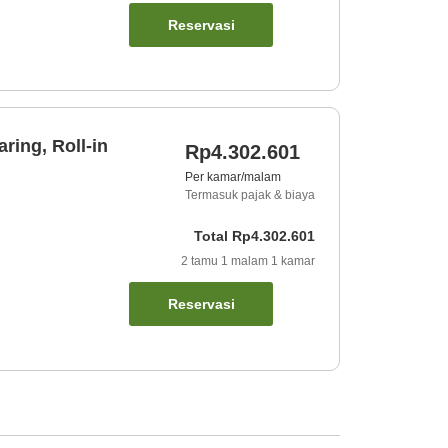
Reservasi
ring, Roll-in
Rp4.302.601
Per kamar/malam
Termasuk pajak & biaya
Total
Rp4.302.601
2
tamu
1
malam
1
kamar
Reservasi