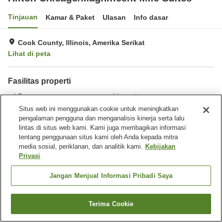
Tinjauan
Kamar & Paket
Ulasan
Info dasar
Cook County, Illinois, Amerika Serikat
Lihat di peta
Fasilitas properti
Restoran
Laundry
Gymnasium
Kolam renang luar ruangan
Situs web ini menggunakan cookie untuk meningkatkan
pengalaman pengguna dan menganalisis kinerja serta lalu
lintas di situs web kami. Kami juga membagikan informasi
Beranda
Amerika Serikat
Illinois
Cook County
Chicago
tentang penggunaan situs kami oleh Anda kepada mitra
Hilton Chicago/Magnificent Mile Suites
media sosial, periklanan, dan analitik kami.
Kebijakan
Privasi
Jangan Menjual Informasi Pribadi Saya
Terima Cookie
Cari kamar