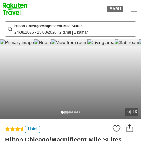
to
BARU
top
page
Hilton Chicago/Magnificent Mile Suites
24/08/2026
-
25/08/2026
|
2 tamu
|
1 kamar
63
Hotel
Hilton Chicago/Magnificent Mile Suites