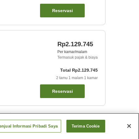
Reservasi
Rp2.129.745
Per kamar/malam
Termasuk pajak & biaya
Total
Rp2.129.745
2
tamu
1
malam
1
kamar
Reservasi
ket
njual Informasi Pribadi Saya
Terima Cookie