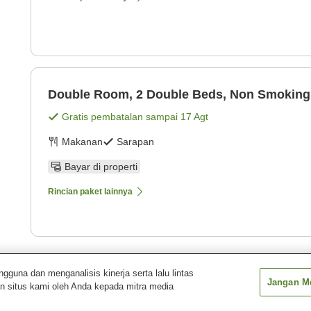
Double Room, 2 Double Beds, Non Smoking
Gratis pembatalan sampai
17 Agt
Makanan
Sarapan
Bayar di properti
Rincian paket lainnya
Tampilkan
1
pa
una dan menganalisis kinerja serta lalu lintas
Jangan Me
n situs kami oleh Anda kepada mitra media
Schiller Park
Quality Inn O'Hare Airport