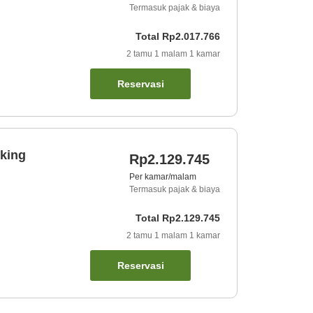
Termasuk pajak & biaya
Total
Rp2.017.766
2
tamu
1
malam
1
kamar
Reservasi
king
Rp2.129.745
Per kamar/malam
Termasuk pajak & biaya
Total
Rp2.129.745
2
tamu
1
malam
1
kamar
Reservasi