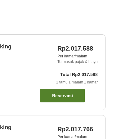
king
Rp2.017.588
Per kamar/malam
Termasuk pajak & biaya
Total
Rp2.017.588
2
tamu
1
malam
1
kamar
Reservasi
king
Rp2.017.766
Per kamar/malam