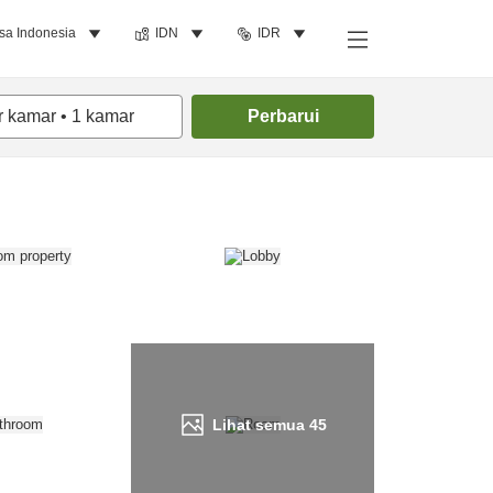
sa Indonesia
IDN
IDR
Cari kamar
r kamar
•
1
kamar
Perbarui
Lihat semua
45