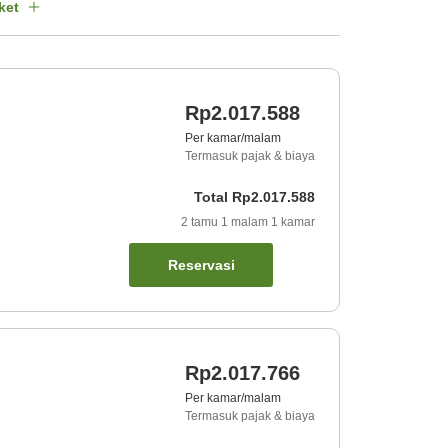
ket
Rp2.017.588
Per kamar/malam
Termasuk pajak & biaya
Total
Rp2.017.588
2
tamu
1
malam
1
kamar
Reservasi
Rp2.017.766
Per kamar/malam
Termasuk pajak & biaya