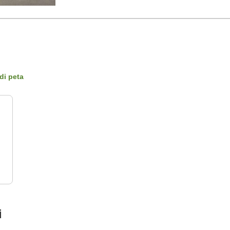
di peta
i