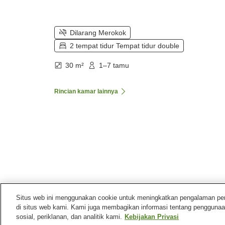
Dilarang Merokok
2 tempat tidur Tempat tidur double
30 m²
1–7 tamu
Rincian kamar lainnya
Situs web ini menggunakan cookie untuk meningkatkan pengalaman pengg
di situs web kami. Kami juga membagikan informasi tentang penggunaa
Beranda
Amerika Serikat
Illinois
Cook County
sosial, periklanan, dan analitik kami.
Kebijakan Privasi