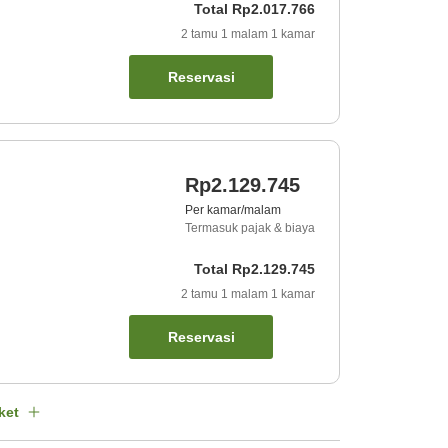
Total
Rp2.017.766
2
tamu
1
malam
1
kamar
Reservasi
Rp2.129.745
Per kamar/malam
Termasuk pajak & biaya
Total
Rp2.129.745
2
tamu
1
malam
1
kamar
Reservasi
ket