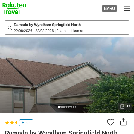
to
BARU
top
page
Ramada by Wyndham Springfield North
22/08/2026
-
23/08/2026
|
2 tamu
|
1 kamar
33
Hotel
Ramada by Wyndham Springfield North