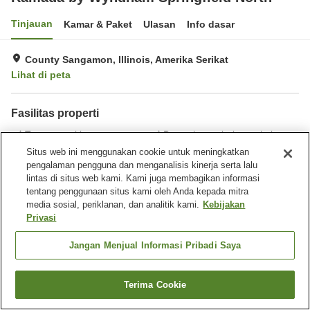
Tinjauan
Kamar & Paket
Ulasan
Info dasar
County Sangamon, Illinois, Amerika Serikat
Lihat di peta
Fasilitas properti
Tempat parkir
Benar-benar bebas rokok
Gymnasium
Kolam renang luar ruangan
Situs web ini menggunakan cookie untuk meningkatkan
pengalaman pengguna dan menganalisis kinerja serta lalu
lintas di situs web kami. Kami juga membagikan informasi
Beranda
Amerika Serikat
Illinois
County Sangamon
tentang penggunaan situs kami oleh Anda kepada mitra
Ramada by Wyndham Springfield North
media sosial, periklanan, dan analitik kami.
Kebijakan
Privasi
Jangan Menjual Informasi Pribadi Saya
Terima Cookie
Cari kamar