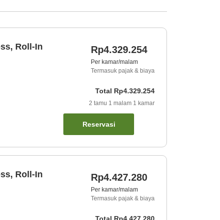
s, Roll-In
Rp4.329.254
Per kamar/malam
Termasuk pajak & biaya
Total
Rp4.329.254
2
tamu
1
malam
1
kamar
Reservasi
s, Roll-In
Rp4.427.280
Per kamar/malam
Termasuk pajak & biaya
Total
Rp4.427.280