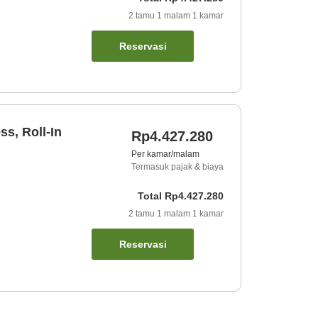
2
tamu
1
malam
1
kamar
Reservasi
s, Roll-In
Rp4.427.280
Per kamar/malam
Termasuk pajak & biaya
Total
Rp4.427.280
2
tamu
1
malam
1
kamar
Reservasi