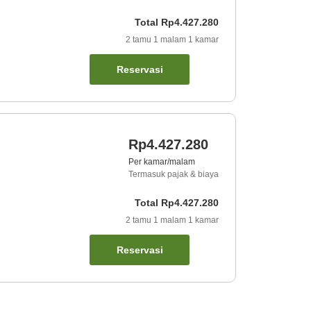
Total
Rp4.427.280
2
tamu
1
malam
1
kamar
Reservasi
Rp4.427.280
Per kamar/malam
Termasuk pajak & biaya
Total
Rp4.427.280
2
tamu
1
malam
1
kamar
Reservasi