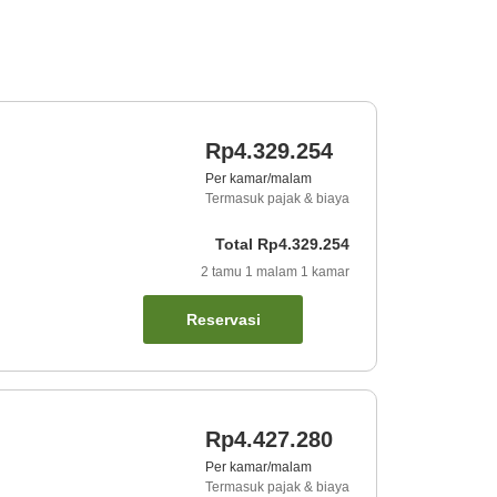
Rp4.329.254
Per kamar/malam
Termasuk pajak & biaya
Total
Rp4.329.254
2
tamu
1
malam
1
kamar
Reservasi
Rp4.427.280
Per kamar/malam
Termasuk pajak & biaya