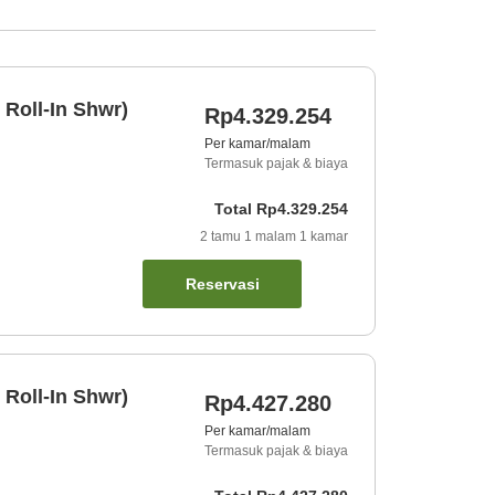
 Roll-In Shwr)
Rp4.329.254
Per kamar/malam
Termasuk pajak & biaya
Total
Rp4.329.254
2
tamu
1
malam
1
kamar
Reservasi
 Roll-In Shwr)
Rp4.427.280
Per kamar/malam
Termasuk pajak & biaya