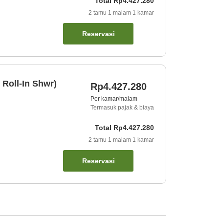
Total
Rp4.427.280
2
tamu
1
malam
1
kamar
Reservasi
 Roll-In Shwr)
Rp4.427.280
Per kamar/malam
Termasuk pajak & biaya
Total
Rp4.427.280
2
tamu
1
malam
1
kamar
Reservasi