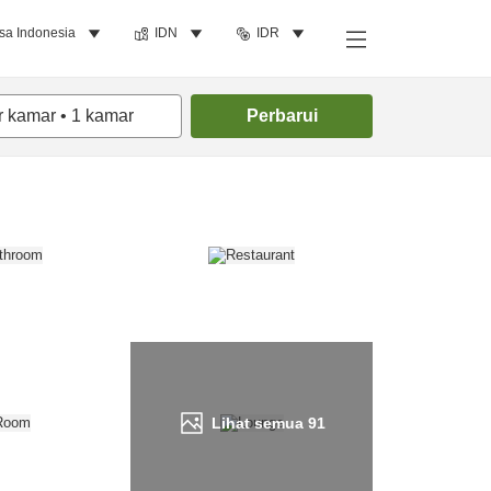
sa Indonesia
IDN
IDR
Cari kamar
r kamar
•
1
kamar
Perbarui
Lihat semua
91