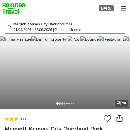
to
BARU
top
page
Marriott Kansas City Overland Park
21/08/2026
-
22/08/2026
|
2 tamu
|
1 kamar
54
Hotel
Marriott Kansas City Overland Park