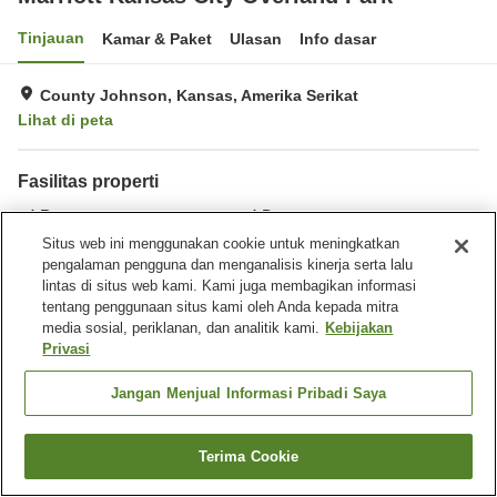
Tinjauan
Kamar & Paket
Ulasan
Info dasar
County Johnson, Kansas, Amerika Serikat
Lihat di peta
Fasilitas properti
Restoran
Bar
Benar-benar bebas rokok
Pusat bisnis
Situs web ini menggunakan cookie untuk meningkatkan
pengalaman pengguna dan menganalisis kinerja serta lalu
lintas di situs web kami. Kami juga membagikan informasi
Beranda
Amerika Serikat
Kansas
County Johnson
tentang penggunaan situs kami oleh Anda kepada mitra
Marriott Kansas City Overland Park
media sosial, periklanan, dan analitik kami.
Kebijakan
Privasi
Jangan Menjual Informasi Pribadi Saya
Terima Cookie
Cari kamar