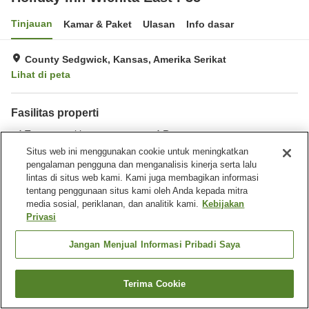
Tinjauan
Kamar & Paket
Ulasan
Info dasar
County Sedgwick, Kansas, Amerika Serikat
Lihat di peta
Fasilitas properti
Tempat parkir
Restoran
Benar-benar bebas rokok
Laundry
Situs web ini menggunakan cookie untuk meningkatkan
pengalaman pengguna dan menganalisis kinerja serta lalu
lintas di situs web kami. Kami juga membagikan informasi
Beranda
Amerika Serikat
Kansas
County Sedgwick
tentang penggunaan situs kami oleh Anda kepada mitra
Holiday Inn Wichita East I-35
media sosial, periklanan, dan analitik kami.
Kebijakan
Privasi
Jangan Menjual Informasi Pribadi Saya
Terima Cookie
Cari kamar