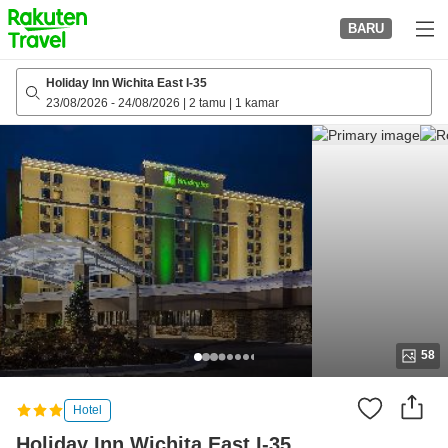
to
BARU
top
page
Holiday Inn Wichita East I-35
23/08/2026
-
24/08/2026
|
2 tamu
|
1 kamar
58
Hotel
Holiday Inn Wichita East I-35