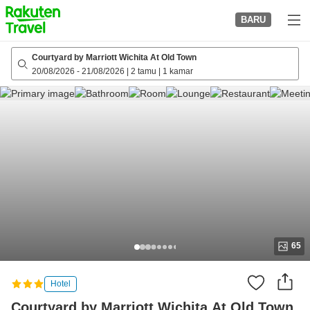
to
BARU
top
page
Courtyard by Marriott Wichita At Old Town
20/08/2026
-
21/08/2026
|
2 tamu
|
1 kamar
65
Hotel
Courtyard by Marriott Wichita At Old Town