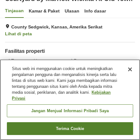
Tinjauan
Kamar & Paket
Ulasan
Info dasar
County Sedgwick, Kansas, Amerika Serikat
Lihat di peta
Fasilitas properti
Tempat parkir
Restoran
Benar-benar bebas rokok
Laundry
Situs web ini menggunakan cookie untuk meningkatkan
pengalaman pengguna dan menganalisis kinerja serta lalu
lintas di situs web kami. Kami juga membagikan informasi
Beranda
Amerika Serikat
Kansas
County Sedgwick
tentang penggunaan situs kami oleh Anda kepada mitra
Courtyard by Marriott Wichita At Old Town
media sosial, periklanan, dan analitik kami.
Kebijakan
Privasi
Jangan Menjual Informasi Pribadi Saya
Terima Cookie
Cari kamar