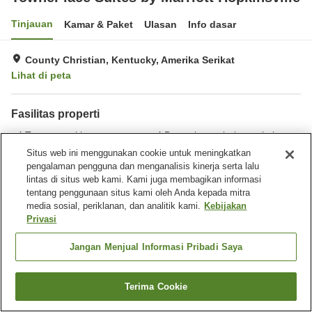
Tinjauan
Kamar & Paket
Ulasan
Info dasar
County Christian, Kentucky, Amerika Serikat
Lihat di peta
Fasilitas properti
Tempat parkir
Benar-benar bebas rokok
Laundry
Ruang rapat
Situs web ini menggunakan cookie untuk meningkatkan
pengalaman pengguna dan menganalisis kinerja serta lalu
lintas di situs web kami. Kami juga membagikan informasi
Beranda
Amerika Serikat
Kentucky
County Christian
tentang penggunaan situs kami oleh Anda kepada mitra
TownePlace Suites by Marriott Hopkinsville
media sosial, periklanan, dan analitik kami.
Kebijakan
Privasi
Jangan Menjual Informasi Pribadi Saya
Terima Cookie
Cari kamar