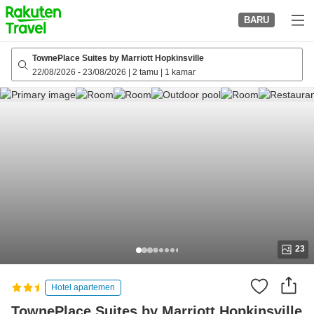
to
BARU
top
page
TownePlace Suites by Marriott Hopkinsville
22/08/2026
-
23/08/2026
|
2 tamu
|
1 kamar
23
Hotel apartemen
TownePlace Suites by Marriott Hopkinsville