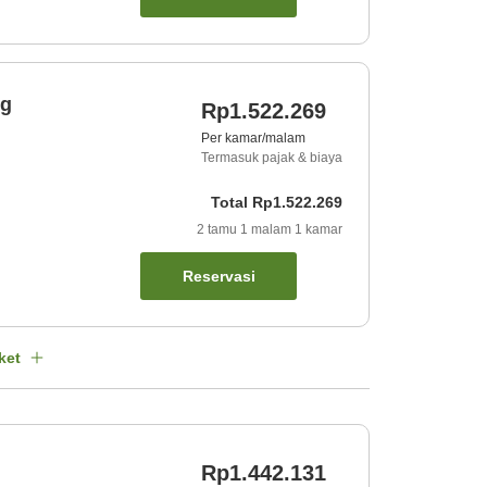
ng
Rp1.522.269
Per kamar/malam
Termasuk pajak & biaya
Total
Rp1.522.269
2
tamu
1
malam
1
kamar
Reservasi
ket
Rp1.442.131