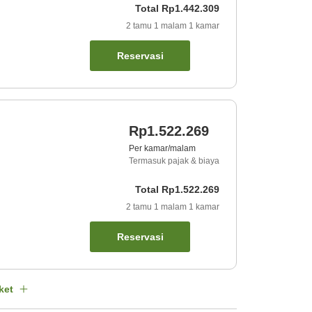
Total
Rp1.442.309
2
tamu
1
malam
1
kamar
Reservasi
Rp1.522.269
Per kamar/malam
Termasuk pajak & biaya
Total
Rp1.522.269
2
tamu
1
malam
1
kamar
Reservasi
ket