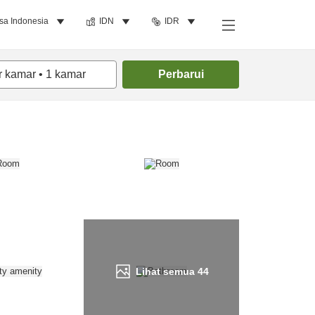
sa Indonesia
IDN
IDR
Cari kamar
r kamar
•
1
kamar
Perbarui
Lihat semua
44