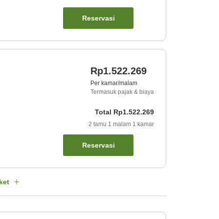
Reservasi
Rp1.522.269
Per kamar/malam
Termasuk pajak & biaya
Total
Rp1.522.269
2
tamu
1
malam
1
kamar
Reservasi
ket