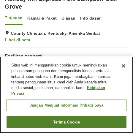
Grove
Tinjauan
Kamar & Paket
Ulasan
Info dasar
County Christian, Kentucky, Amerika Serikat
Lihat di peta
Fasilitas properti
Tempat parkir
Situs web ini menggunakan cookie untuk meningkatkan
Benar-benar bebas rokok
pengalaman pengguna dan menganalisis kinerja serta lalu
Laundry
Pusat bisnis
lintas di situs web kami. Kami juga membagikan informasi
tentang penggunaan situs kami oleh Anda kepada mitra
Beranda
Amerika Serikat
Kentucky
County Christian
media sosial, periklanan, dan analitik kami.
Kebijakan
Holiday Inn Express Fort Campbell-Oak Grove
Privasi
Jangan Menjual Informasi Pribadi Saya
Terima Cookie
Cari kamar