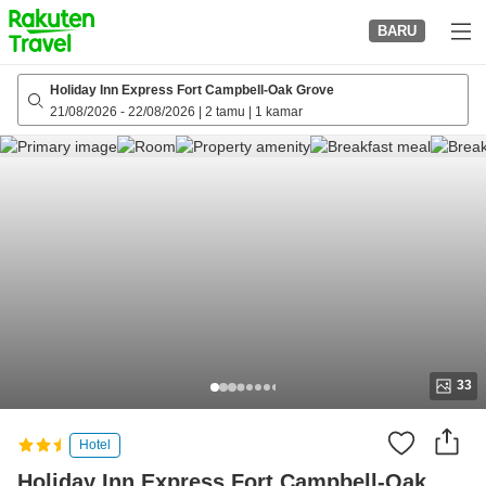
to
BARU
top
page
Holiday Inn Express Fort Campbell-Oak Grove
21/08/2026
-
22/08/2026
|
2 tamu
|
1 kamar
33
Hotel
Holiday Inn Express Fort Campbell-Oak