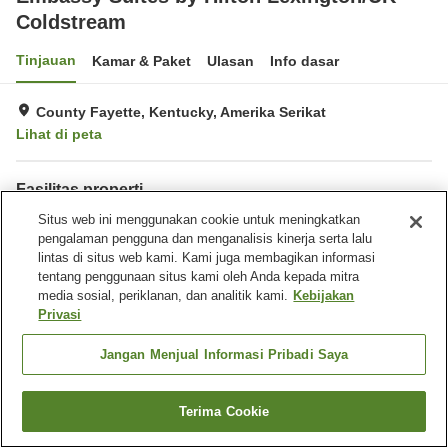
Coldstream
Tinjauan
Kamar & Paket
Ulasan
Info dasar
County Fayette, Kentucky, Amerika Serikat
Lihat di peta
Fasilitas properti
Tempat parkir
Situs web ini menggunakan cookie untuk meningkatkan
Restoran
pengalaman pengguna dan menganalisis kinerja serta lalu
Bar
Laundry
lintas di situs web kami. Kami juga membagikan informasi
tentang penggunaan situs kami oleh Anda kepada mitra
Beranda
Amerika Serikat
Kentucky
County Fayette
media sosial, periklanan, dan analitik kami.
Kebijakan
Embassy Suites by Hilton Lexington/UK Coldstream
Privasi
Jangan Menjual Informasi Pribadi Saya
Terima Cookie
Cari kamar