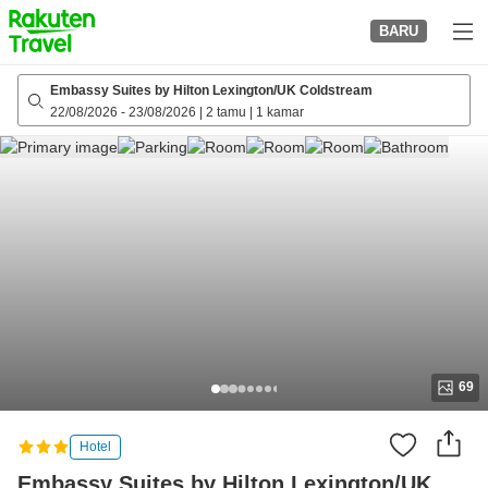
to
BARU
top
page
Embassy Suites by Hilton Lexington/UK Coldstream
22/08/2026
-
23/08/2026
|
2 tamu
|
1 kamar
69
Hotel
Embassy Suites by Hilton Lexington/UK