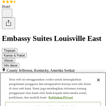
Hotel
Embassy Suites Louisville East
Tinjauan
Kamar & Paket
Ulasan
Info dasar
County Jefferson, Kentucky, Amerika Serikat
Lihat di peta
Situs web ini menggunakan cookie untuk meningkatkan
Fasilitas properti
pengalaman pengguna dan menganalisis kinerja serta lalu lintas
di situs web kami. Kami juga membagikan informasi tentang
penggunaan situs kami oleh Anda kepada mitra media sosial,
Tempat parkir
periklanan, dan analitik kami.
Kebijakan Privasi
Restoran
Bar