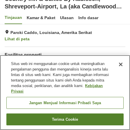
Shreveport-Airport, La (aka Candlewood
Suites Shreveport)
Tinjauan
Kamar & Paket
Ulasan
Info dasar
Paroki Caddo, Louisiana, Amerika Serikat
Lihat di peta
Fasilitas properti
Wi-Fi
Situs web ini menggunakan cookie untuk meningkatkan
Tempat parkir
pengalaman pengguna dan menganalisis kinerja serta lalu
Ramah hewan peliharaan di
Laundry
lintas di situs web kami. Kami juga membagikan informasi
dalam gedung
tentang penggunaan situs kami oleh Anda kepada mitra
media sosial, periklanan, dan analitik kami.
Kebijakan
Beranda
Amerika Serikat
Louisiana
Paroki Caddo
Privasi
Country Inn & Suites By Radisson, Shreveport-Airport, La (aka Candlewood
Suites Shreveport)
Jangan Menjual Informasi Pribadi Saya
Terima Cookie
Cari kamar