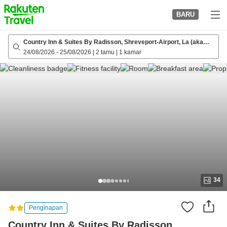
to
BARU
top
page
Country Inn & Suites By Radisson, Shreveport-Airport, La (aka
Candlewood Suites Shreveport)
24/08/2026
-
25/08/2026
|
2 tamu
|
1 kamar
34
Penginapan
Country Inn & Suites By Radisson,