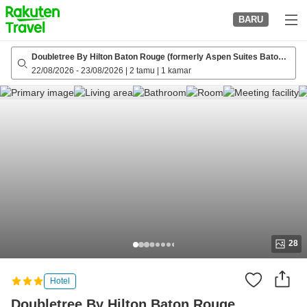
to
BARU
top
page
Doubletree By Hilton Baton Rouge (formerly Aspen Suites Baton
Rouge)
22/08/2026
-
23/08/2026
|
2 tamu
|
1 kamar
28
Hotel
Doubletree By Hilton Baton Rouge