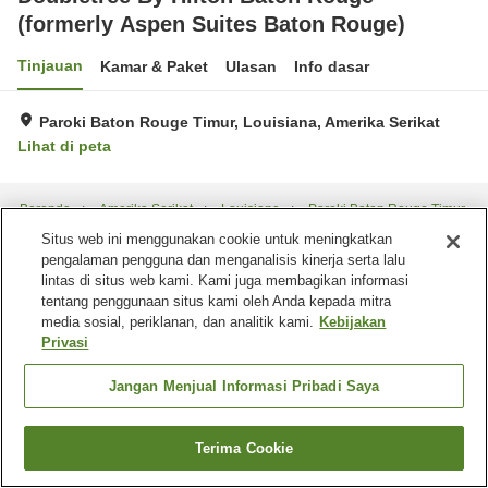
(formerly Aspen Suites Baton Rouge)
Tinjauan
Kamar & Paket
Ulasan
Info dasar
Paroki Baton Rouge Timur, Louisiana, Amerika Serikat
Lihat di peta
Beranda
Amerika Serikat
Louisiana
Paroki Baton Rouge Timur
Situs web ini menggunakan cookie untuk meningkatkan
Doubletree By Hilton Baton Rouge (formerly Aspen Suites Baton Rouge)
pengalaman pengguna dan menganalisis kinerja serta lalu
lintas di situs web kami. Kami juga membagikan informasi
tentang penggunaan situs kami oleh Anda kepada mitra
media sosial, periklanan, dan analitik kami.
Kebijakan
Privasi
Jangan Menjual Informasi Pribadi Saya
Terima Cookie
Cari kamar