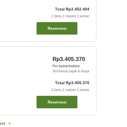
Total
Rp2.452.404
2
tamu
1
malam
1
kamar
Reservasi
Rp3.405.370
Per kamar/malam
Termasuk pajak & biaya
Total
Rp3.405.370
2
tamu
1
malam
1
kamar
Reservasi
ket