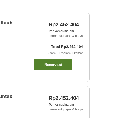
athtub
Rp2.452.404
Per kamar/malam
Termasuk pajak & biaya
Total
Rp2.452.404
2
tamu
1
malam
1
kamar
Reservasi
athtub
Rp2.452.404
Per kamar/malam
Termasuk pajak & biaya