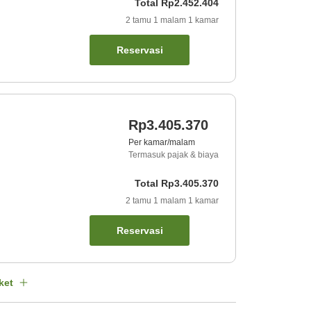
Total
Rp2.452.404
2
tamu
1
malam
1
kamar
Reservasi
Rp3.405.370
Per kamar/malam
Termasuk pajak & biaya
Total
Rp3.405.370
2
tamu
1
malam
1
kamar
Reservasi
ket