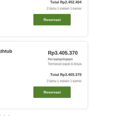
Total
Rp2.452.404
2
tamu
1
malam
1
kamar
Reservasi
athtub
Rp3.405.370
Per kamar/malam
Termasuk pajak & biaya
Total
Rp3.405.370
2
tamu
1
malam
1
kamar
Reservasi