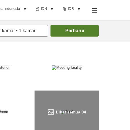
sa Indonesia
IDN
IDR
Cari kamar
r kamar
•
1
kamar
Perbarui
Lihat semua
94