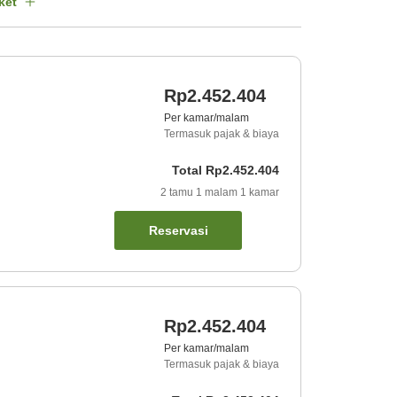
ket
Rp2.452.404
Per kamar/malam
Termasuk pajak & biaya
Total
Rp2.452.404
2
tamu
1
malam
1
kamar
Reservasi
Rp2.452.404
Per kamar/malam
Termasuk pajak & biaya