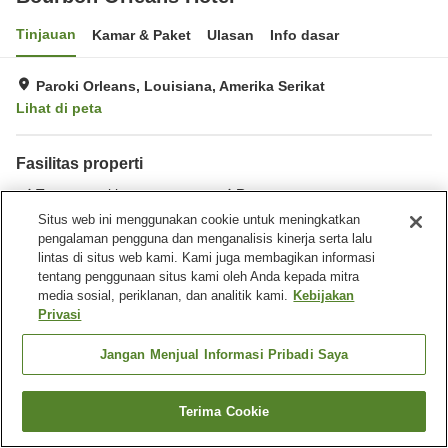
Tinjauan
Kamar & Paket
Ulasan
Info dasar
Paroki Orleans, Louisiana, Amerika Serikat
Lihat di peta
Fasilitas properti
Tempat parkir
Restoran
Bar
Benar-benar bebas rokok
Situs web ini menggunakan cookie untuk meningkatkan
pengalaman pengguna dan menganalisis kinerja serta lalu
lintas di situs web kami. Kami juga membagikan informasi
Beranda
Amerika Serikat
Louisiana
Paroki Orleans
tentang penggunaan situs kami oleh Anda kepada mitra
Bourbon Orleans Hotel
media sosial, periklanan, dan analitik kami.
Kebijakan
Privasi
Jangan Menjual Informasi Pribadi Saya
Terima Cookie
Cari kamar