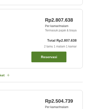
Rp2.807.638
Per kamar/malam
Termasuk pajak & biaya
Total
Rp2.807.638
2
tamu
1
malam
1
kamar
Reservasi
ket
Rp2.504.739
Per kamar/malam