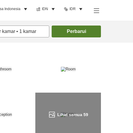
sa Indonesia
IDN
IDR
Cari kamar
r kamar
•
1
kamar
Perbarui
Lihat semua
59