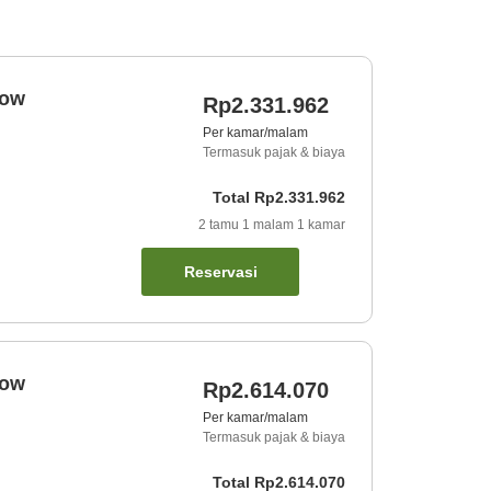
dow
Rp2.331.962
Per kamar/malam
Termasuk pajak & biaya
Total
Rp2.331.962
2
tamu
1
malam
1
kamar
Reservasi
dow
Rp2.614.070
Per kamar/malam
Termasuk pajak & biaya
Total
Rp2.614.070