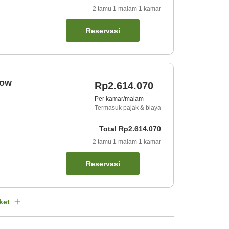
2
tamu
1
malam
1
kamar
Reservasi
dow
Rp2.614.070
Per kamar/malam
Termasuk pajak & biaya
Total
Rp2.614.070
2
tamu
1
malam
1
kamar
Reservasi
ket