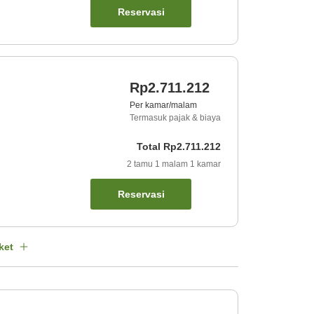
Reservasi
Rp2.711.212
Per kamar/malam
Termasuk pajak & biaya
Total
Rp2.711.212
2
tamu
1
malam
1
kamar
Reservasi
ket