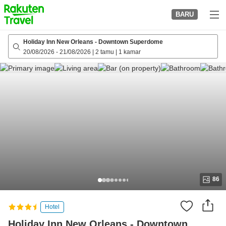
to
BARU
top
page
Holiday Inn New Orleans - Downtown Superdome
20/08/2026
-
21/08/2026
|
2 tamu
|
1 kamar
86
Hotel
Holiday Inn New Orleans - Downtown