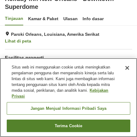
Superdome
Tinjauan
Kamar & Paket
Ulasan
Info dasar
Paroki Orleans, Louisiana, Amerika Serikat
Lihat di peta
Fasilitas properti
Tempat parkir
Situs web ini menggunakan cookie untuk meningkatkan
Restoran
pengalaman pengguna dan menganalisis kinerja serta lalu
Bar
Benar-benar bebas rokok
lintas di situs web kami. Kami juga membagikan informasi
tentang penggunaan situs kami oleh Anda kepada mitra
Beranda
Amerika Serikat
Louisiana
Paroki Orleans
media sosial, periklanan, dan analitik kami.
Kebijakan
Holiday Inn New Orleans - Downtown Superdome
Privasi
Jangan Menjual Informasi Pribadi Saya
Terima Cookie
Cari kamar