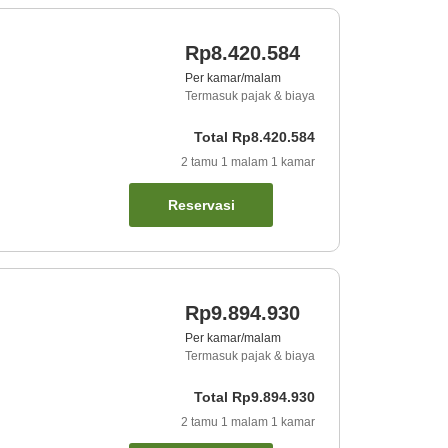
Rp8.420.584
Per kamar/malam
Termasuk pajak & biaya
Total
Rp8.420.584
2
tamu
1
malam
1
kamar
Reservasi
Rp9.894.930
Per kamar/malam
Termasuk pajak & biaya
Total
Rp9.894.930
2
tamu
1
malam
1
kamar