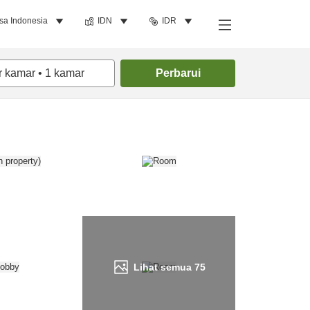
sa Indonesia
IDN
IDR
Cari kamar
r kamar
•
1
kamar
Perbarui
Lihat semua
75