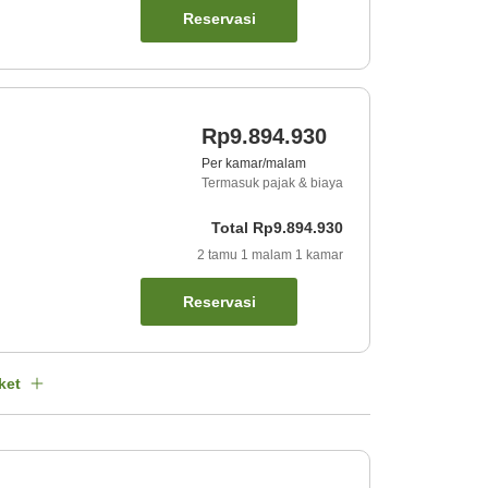
Reservasi
Rp9.894.930
Per kamar/malam
Termasuk pajak & biaya
Total
Rp9.894.930
2
tamu
1
malam
1
kamar
Reservasi
ket