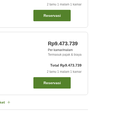
2
tamu
1
malam
1
kamar
Reservasi
Rp9.473.739
Per kamar/malam
Termasuk pajak & biaya
Total
Rp9.473.739
2
tamu
1
malam
1
kamar
Reservasi
ket