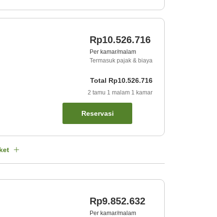
Rp10.526.716
Per kamar/malam
Termasuk pajak & biaya
Total
Rp10.526.716
2
tamu
1
malam
1
kamar
Reservasi
ket
Rp9.852.632
Per kamar/malam