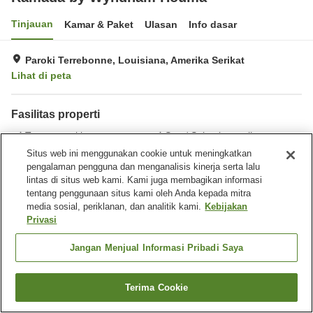
Tinjauan
Kamar & Paket
Ulasan
Info dasar
Paroki Terrebonne, Louisiana, Amerika Serikat
Lihat di peta
Fasilitas properti
Tempat parkir
Spa / Salon kecantikan
Restoran
Benar-benar bebas rokok
Situs web ini menggunakan cookie untuk meningkatkan
pengalaman pengguna dan menganalisis kinerja serta lalu
lintas di situs web kami. Kami juga membagikan informasi
Beranda
Amerika Serikat
Louisiana
Paroki Terrebonne
tentang penggunaan situs kami oleh Anda kepada mitra
Ramada by Wyndham Houma
media sosial, periklanan, dan analitik kami.
Kebijakan
Privasi
Jangan Menjual Informasi Pribadi Saya
Terima Cookie
Cari kamar