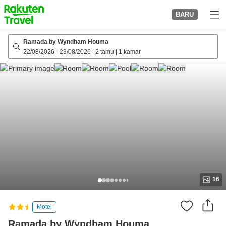
to
BARU
top
page
Ramada by Wyndham Houma
22/08/2026
-
23/08/2026
|
2 tamu
|
1 kamar
16
Motel
Ramada by Wyndham Houma