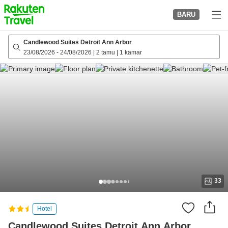
to
BARU
top
page
Candlewood Suites Detroit Ann Arbor
23/08/2026
-
24/08/2026
|
2 tamu
|
1 kamar
33
Hotel
Candlewood Suites Detroit Ann Arbor