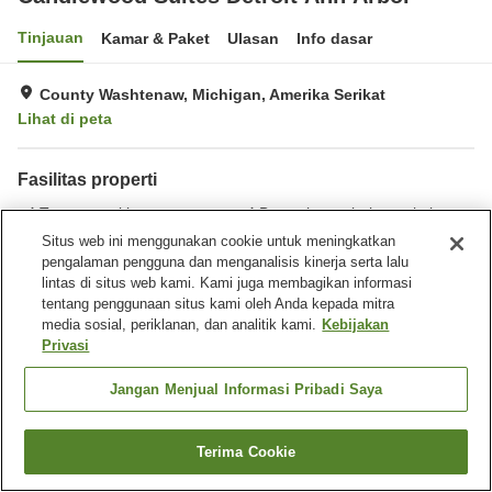
Tinjauan
Kamar & Paket
Ulasan
Info dasar
County Washtenaw, Michigan, Amerika Serikat
Lihat di peta
Fasilitas properti
Tempat parkir
Benar-benar bebas rokok
Laundry
Pusat bisnis
Situs web ini menggunakan cookie untuk meningkatkan
pengalaman pengguna dan menganalisis kinerja serta lalu
lintas di situs web kami. Kami juga membagikan informasi
Beranda
Amerika Serikat
Michigan
County Washtenaw
tentang penggunaan situs kami oleh Anda kepada mitra
Candlewood Suites Detroit Ann Arbor
media sosial, periklanan, dan analitik kami.
Kebijakan
Privasi
Jangan Menjual Informasi Pribadi Saya
Terima Cookie
Cari kamar