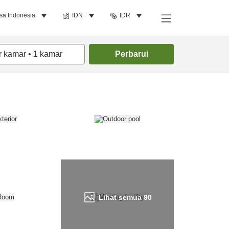
sa Indonesia
IDN
IDR
Cari kamar
r kamar
•
1
kamar
Perbarui
Lihat semua
90