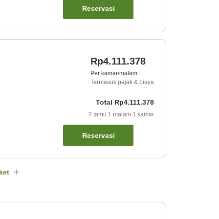
Reservasi
Rp4.111.378
Per kamar/malam
Termasuk pajak & biaya
Total
Rp4.111.378
2
tamu
1
malam
1
kamar
Reservasi
ket