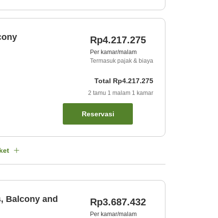
cony
Rp4.217.275
Per kamar/malam
Termasuk pajak & biaya
Total
Rp4.217.275
2
tamu
1
malam
1
kamar
Reservasi
ket
, Balcony and
Rp3.687.432
Per kamar/malam