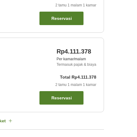
2
tamu
1
malam
1
kamar
Reservasi
Rp4.111.378
Per kamar/malam
Termasuk pajak & biaya
Total
Rp4.111.378
2
tamu
1
malam
1
kamar
Reservasi
ket