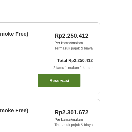
Smoke Free)
Rp2.250.412
Per kamar/malam
Termasuk pajak & biaya
Total
Rp2.250.412
2
tamu
1
malam
1
kamar
Reservasi
Smoke Free)
Rp2.301.672
Per kamar/malam
Termasuk pajak & biaya