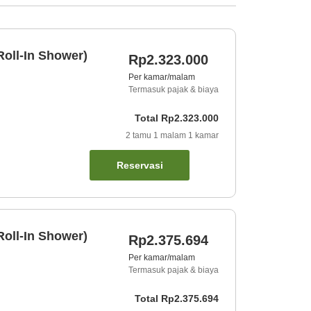
oll-In Shower)
Rp2.323.000
Per kamar/malam
Termasuk pajak & biaya
Total
Rp2.323.000
2
tamu
1
malam
1
kamar
Reservasi
oll-In Shower)
Rp2.375.694
Per kamar/malam
Termasuk pajak & biaya
Total
Rp2.375.694