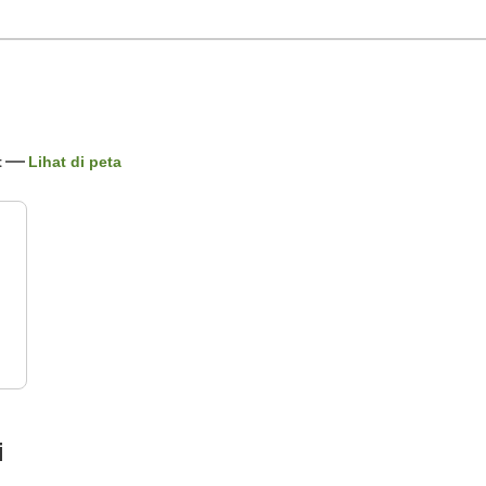
t
Lihat di peta
i