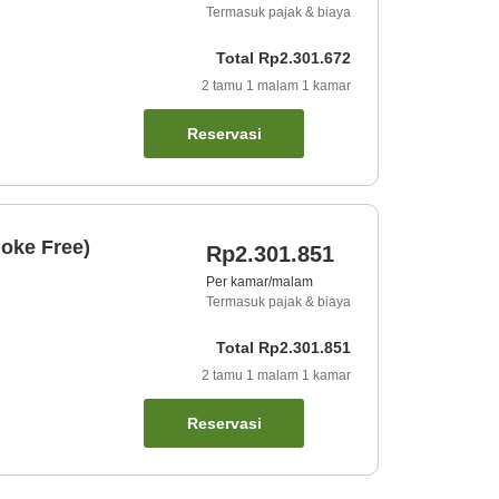
Termasuk pajak & biaya
Total
Rp2.301.672
2
tamu
1
malam
1
kamar
Reservasi
oke Free)
Rp2.301.851
Per kamar/malam
Termasuk pajak & biaya
Total
Rp2.301.851
2
tamu
1
malam
1
kamar
Reservasi