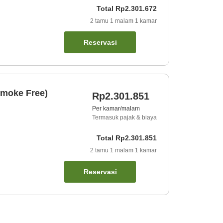
Total
Rp2.301.672
2
tamu
1
malam
1
kamar
Reservasi
Smoke Free)
Rp2.301.851
Per kamar/malam
Termasuk pajak & biaya
Total
Rp2.301.851
2
tamu
1
malam
1
kamar
Reservasi