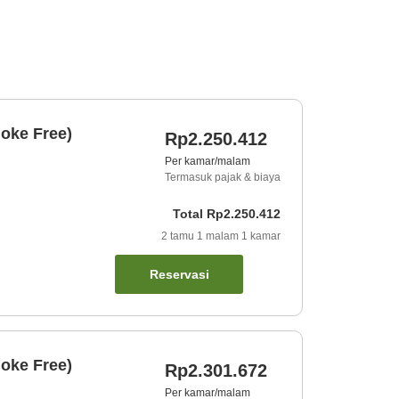
oke Free)
Rp2.250.412
Per kamar/malam
Termasuk pajak & biaya
Total
Rp2.250.412
2
tamu
1
malam
1
kamar
Reservasi
oke Free)
Rp2.301.672
Per kamar/malam