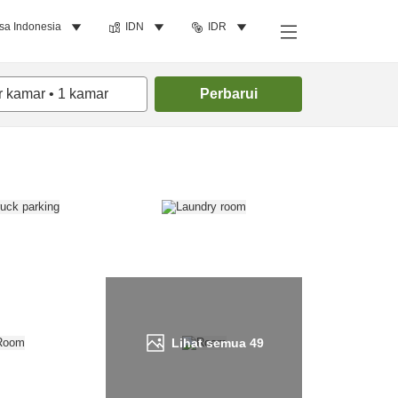
sa Indonesia
IDN
IDR
Cari kamar
r kamar
•
1
kamar
Perbarui
Lihat semua
49