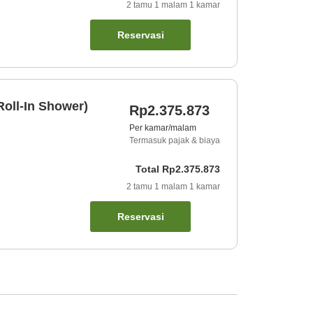
2
tamu
1
malam
1
kamar
Reservasi
oll-In Shower)
Rp2.375.873
Per kamar/malam
Termasuk pajak & biaya
Total
Rp2.375.873
2
tamu
1
malam
1
kamar
Reservasi