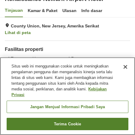
Tinjauan
Kamar & Paket
Ulasan
Info dasar
County Union, New Jersey, Amerika Serikat
Lihat di peta
Fasilitas properti
Tempat parkir
Restoran
Bar
Benar-benar bebas rokok
Situs web ini menggunakan cookie untuk meningkatkan
pengalaman pengguna dan menganalisis kinerja serta lalu
lintas di situs web kami. Kami juga membagikan informasi
Beranda
Amerika Serikat
New Jersey
County Union
tentang penggunaan situs kami oleh Anda kepada mitra
Renaissance Newark Airport Hotel
media sosial, periklanan, dan analitik kami.
Kebijakan
Privasi
Jangan Menjual Informasi Pribadi Saya
Terima Cookie
Cari kamar