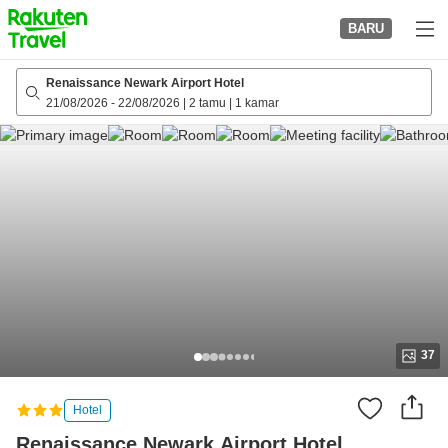
to
BARU
top
page
Renaissance Newark Airport Hotel
21/08/2026
-
22/08/2026
|
2 tamu
|
1 kamar
37
Hotel
Renaissance Newark Airport Hotel