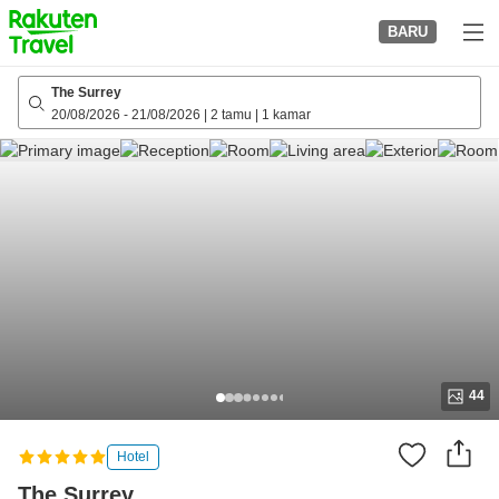
to
BARU
top
page
The Surrey
20/08/2026
-
21/08/2026
|
2 tamu
|
1 kamar
44
Hotel
The Surrey