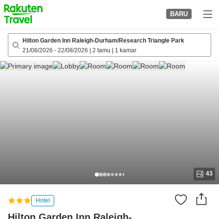
to
BARU
top
page
Hilton Garden Inn Raleigh-Durham/Research Triangle Park
21/08/2026
-
22/08/2026
|
2 tamu
|
1 kamar
43
Hotel
Hilton Garden Inn Raleigh-