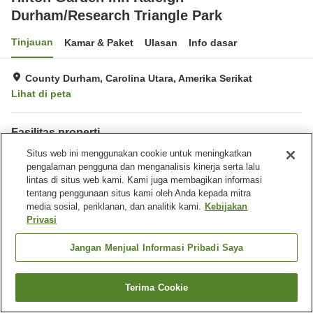
Durham/Research Triangle Park
Tinjauan
Kamar & Paket
Ulasan
Info dasar
County Durham, Carolina Utara, Amerika Serikat
Lihat di peta
Fasilitas properti
Benar-benar bebas rokok
Situs web ini menggunakan cookie untuk meningkatkan
pengalaman pengguna dan menganalisis kinerja serta lalu
lintas di situs web kami. Kami juga membagikan informasi
Beranda
Amerika Serikat
Carolina Utara
County Durham
tentang penggunaan situs kami oleh Anda kepada mitra
Hilton Garden Inn Raleigh-Durham/Research Triangle Park
media sosial, periklanan, dan analitik kami.
Kebijakan
Privasi
Jangan Menjual Informasi Pribadi Saya
Terima Cookie
Cari kamar