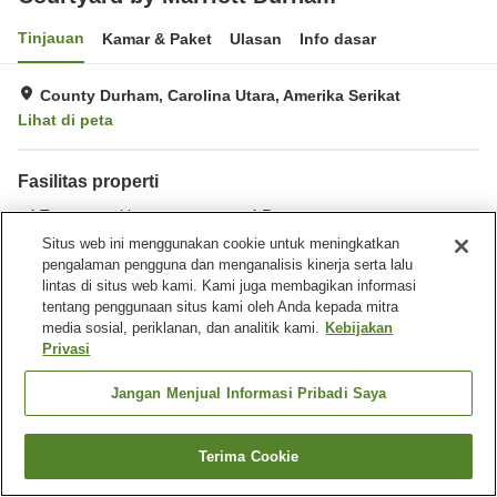
Tinjauan
Kamar & Paket
Ulasan
Info dasar
County Durham, Carolina Utara, Amerika Serikat
Lihat di peta
Fasilitas properti
Tempat parkir
Restoran
Bar
Benar-benar bebas rokok
Situs web ini menggunakan cookie untuk meningkatkan
pengalaman pengguna dan menganalisis kinerja serta lalu
lintas di situs web kami. Kami juga membagikan informasi
Beranda
Amerika Serikat
Carolina Utara
County Durham
tentang penggunaan situs kami oleh Anda kepada mitra
Courtyard by Marriott Durham
media sosial, periklanan, dan analitik kami.
Kebijakan
Privasi
Jangan Menjual Informasi Pribadi Saya
Terima Cookie
Cari kamar