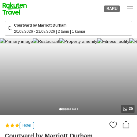
to
BARU
top
page
Courtyard by Marriott Durham
20/08/2026
-
21/08/2026
|
2 tamu
|
1 kamar
25
Hotel
Courtyard by Marriott Durham