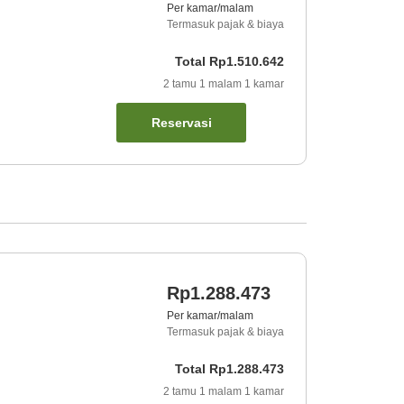
Per kamar/malam
Termasuk pajak & biaya
Total
Rp1.510.642
2
tamu
1
malam
1
kamar
Reservasi
Rp1.288.473
Per kamar/malam
Termasuk pajak & biaya
Total
Rp1.288.473
2
tamu
1
malam
1
kamar