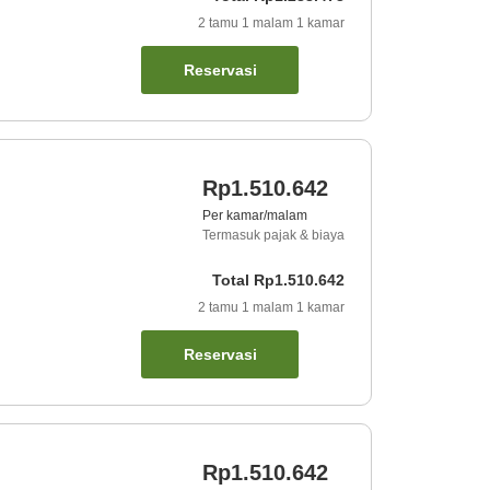
2
tamu
1
malam
1
kamar
Reservasi
Rp1.510.642
Per kamar/malam
Termasuk pajak & biaya
Total
Rp1.510.642
2
tamu
1
malam
1
kamar
Reservasi
Rp1.510.642