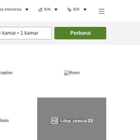
sa Indonesia
IDN
IDR
Cari kamar
r kamar
•
1
kamar
Perbarui
Lihat semua
33