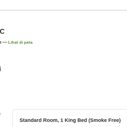
NC
t
Lihat di peta
i
e
Standard Room, 1 King Bed (Smoke Free)