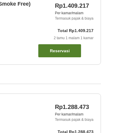
(Smoke Free)
Rp1.409.217
Per kamar/malam
Termasuk pajak & biaya
Total
Rp1.409.217
2
tamu
1
malam
1
kamar
Reservasi
Rp1.288.473
Per kamar/malam
Termasuk pajak & biaya
Total
Rp1.288.473