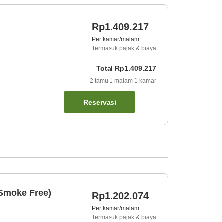
Rp1.409.217
Per kamar/malam
Termasuk pajak & biaya
Total
Rp1.409.217
2
tamu
1
malam
1
kamar
Reservasi
(Smoke Free)
Rp1.202.074
Per kamar/malam
Termasuk pajak & biaya