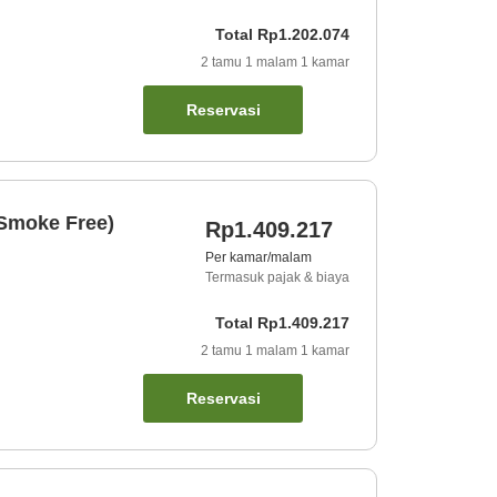
Total
Rp1.202.074
2
tamu
1
malam
1
kamar
Reservasi
(Smoke Free)
Rp1.409.217
Per kamar/malam
Termasuk pajak & biaya
Total
Rp1.409.217
2
tamu
1
malam
1
kamar
Reservasi