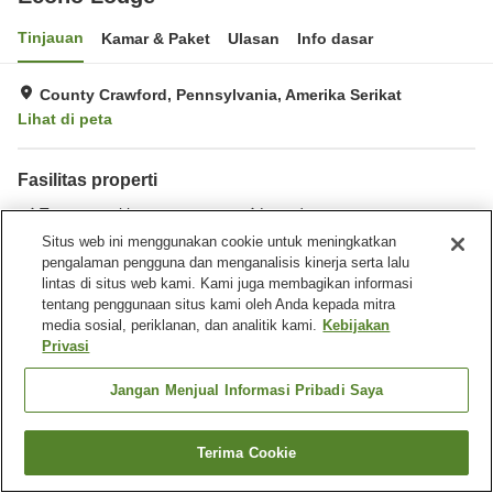
Tinjauan
Kamar & Paket
Ulasan
Info dasar
County Crawford, Pennsylvania, Amerika Serikat
Lihat di peta
Fasilitas properti
Tempat parkir
Laundry
Situs web ini menggunakan cookie untuk meningkatkan
pengalaman pengguna dan menganalisis kinerja serta lalu
Beranda
Amerika Serikat
Pennsylvania
County Crawford
lintas di situs web kami. Kami juga membagikan informasi
Econo Lodge
tentang penggunaan situs kami oleh Anda kepada mitra
media sosial, periklanan, dan analitik kami.
Kebijakan
Privasi
Jangan Menjual Informasi Pribadi Saya
Terima Cookie
Cari kamar