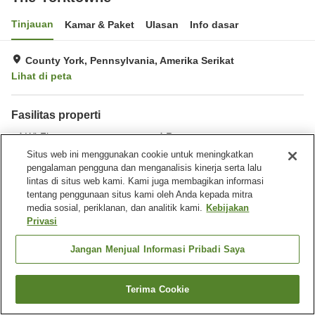
Tinjauan
Kamar & Paket
Ulasan
Info dasar
County York, Pennsylvania, Amerika Serikat
Lihat di peta
Fasilitas properti
Wi-Fi
Restoran
Situs web ini menggunakan cookie untuk meningkatkan
pengalaman pengguna dan menganalisis kinerja serta lalu
Beranda
Amerika Serikat
Pennsylvania
County York
lintas di situs web kami. Kami juga membagikan informasi
The Yorktowne
tentang penggunaan situs kami oleh Anda kepada mitra
media sosial, periklanan, dan analitik kami.
Kebijakan
Privasi
Jangan Menjual Informasi Pribadi Saya
Terima Cookie
Cari kamar