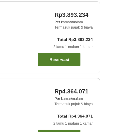
Rp3.893.234
Per kamar/malam
Termasuk pajak & biaya
Total
Rp3.893.234
2
tamu
1
malam
1
kamar
Reservasi
Rp4.364.071
Per kamar/malam
Termasuk pajak & biaya
Total
Rp4.364.071
2
tamu
1
malam
1
kamar