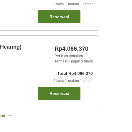
2
tamu
1
malam
1
kamar
Reservasi
Hearing)
Rp4.066.370
Per kamar/malam
Termasuk pajak & biaya
Total
Rp4.066.370
2
tamu
1
malam
1
kamar
Reservasi
ket