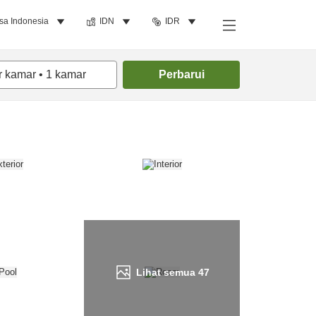
sa Indonesia
IDN
IDR
Cari kamar
r kamar
•
1
kamar
Perbarui
Lihat semua
47