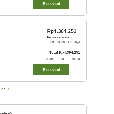
Reservasi
Rp4.364.251
Per kamar/malam
Termasuk pajak & biaya
Total
Rp4.364.251
2
tamu
1
malam
1
kamar
Reservasi
ket