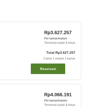
Rp3.627.257
Per kamar/malam
Termasuk pajak & biaya
Total
Rp3.627.257
2
tamu
1
malam
1
kamar
Reservasi
Rp4.066.191
Per kamar/malam
Termasuk pajak & biaya