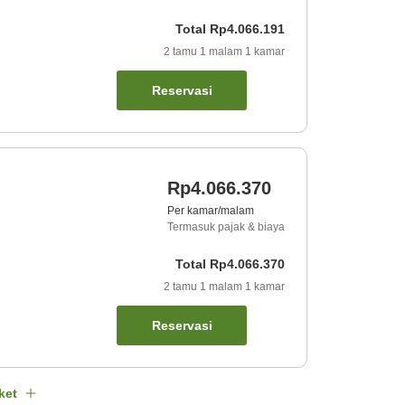
Total
Rp4.066.191
2
tamu
1
malam
1
kamar
Reservasi
Rp4.066.370
Per kamar/malam
Termasuk pajak & biaya
Total
Rp4.066.370
2
tamu
1
malam
1
kamar
Reservasi
ket