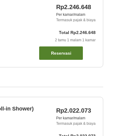
Rp2.246.648
Per kamar/malam
Termasuk pajak & biaya
Total
Rp2.246.648
2
tamu
1
malam
1
kamar
Reservasi
ll-in Shower)
Rp2.022.073
Per kamar/malam
Termasuk pajak & biaya
Total
Rp2.022.073