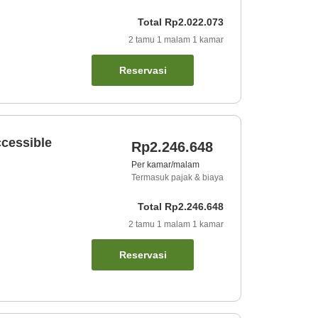
Total
Rp2.022.073
2
tamu
1
malam
1
kamar
Reservasi
ccessible
Rp2.246.648
Per kamar/malam
Termasuk pajak & biaya
Total
Rp2.246.648
2
tamu
1
malam
1
kamar
Reservasi