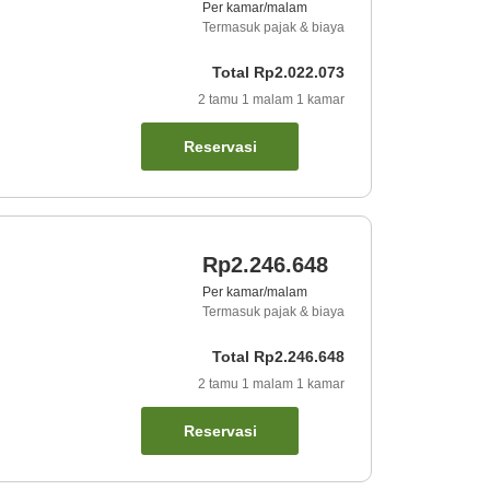
Per kamar/malam
Termasuk pajak & biaya
Total
Rp2.022.073
2
tamu
1
malam
1
kamar
Reservasi
Rp2.246.648
Per kamar/malam
Termasuk pajak & biaya
Total
Rp2.246.648
2
tamu
1
malam
1
kamar
Reservasi