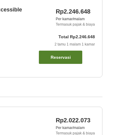
ccessible
Rp2.246.648
Per kamar/malam
Termasuk pajak & biaya
Total
Rp2.246.648
2
tamu
1
malam
1
kamar
Reservasi
Rp2.022.073
Per kamar/malam
Termasuk pajak & biaya