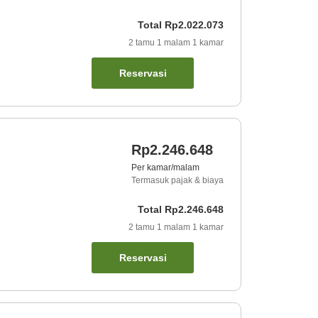
Total
Rp2.022.073
2
tamu
1
malam
1
kamar
Reservasi
Rp2.246.648
Per kamar/malam
Termasuk pajak & biaya
Total
Rp2.246.648
2
tamu
1
malam
1
kamar
Reservasi