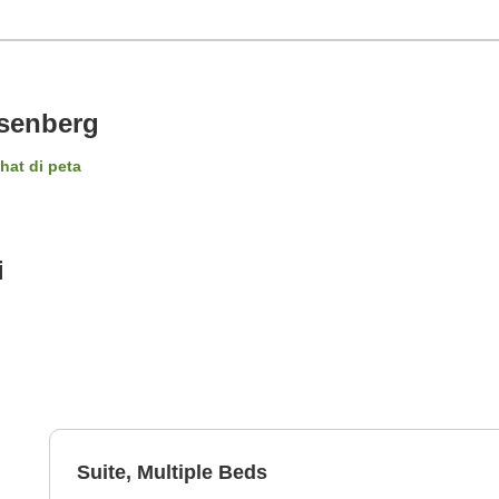
osenberg
ihat di peta
i
Suite, Multiple Beds