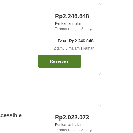
Rp2.246.648
Per kamar/malam
Termasuk pajak & biaya
Total
Rp2.246.648
2
tamu
1
malam
1
kamar
Reservasi
ccessible
Rp2.022.073
Per kamar/malam
Termasuk pajak & biaya