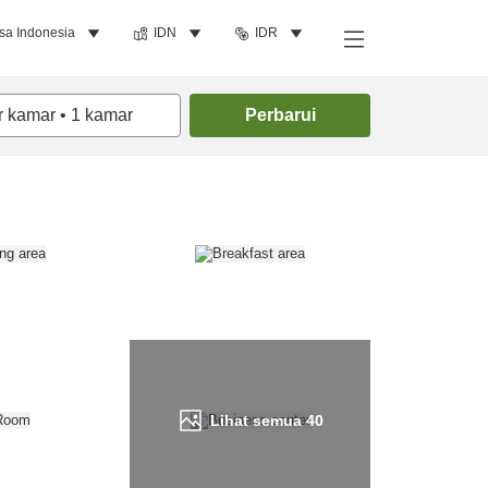
sa Indonesia
IDN
IDR
Cari kamar
r kamar
•
1
kamar
Perbarui
Lihat semua
40