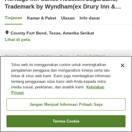
Trademark by Wyndham(ex Drury Inn &
Suites Houston SugarLand)
Tinjauan
Kamar & Paket
Ulasan
Info dasar
County Fort Bend, Texas, Amerika Serikat
Lihat di peta
Beranda
Amerika Serikat
Texas
County Fort Bend
Heritage Inn Suites Houston/SugarLand, Trademark by Wyndham(ex Drury
Situs web ini menggunakan cookie untuk meningkatkan
Inn & Suites Houston SugarLand)
pengalaman pengguna dan menganalisis kinerja serta lalu
lintas di situs web kami. Kami juga membagikan informasi
tentang penggunaan situs kami oleh Anda kepada mitra
media sosial, periklanan, dan analitik kami.
Kebijakan
Privasi
Jangan Menjual Informasi Pribadi Saya
Terima Cookie
Cari kamar