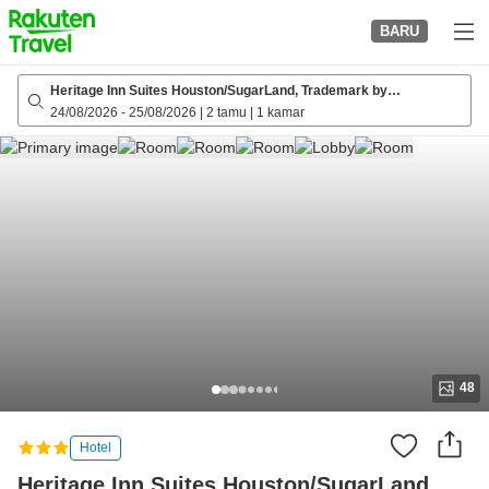
to
BARU
top
page
Heritage Inn Suites Houston/SugarLand, Trademark by
Wyndham(ex Drury Inn & Suites Houston SugarLand)
24/08/2026
-
25/08/2026
|
2 tamu
|
1 kamar
48
Hotel
Heritage Inn Suites Houston/SugarLand,