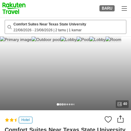
to
BARU
top
page
Comfort Suites Near Texas State University
22/08/2026
-
23/08/2026
|
2 tamu
|
1 kamar
40
Hotel
Comfort Suites Near Texas State University