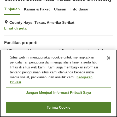
Tinjauan
Kamar & Paket
Ulasan
Info dasar
County Hays, Texas, Amerika Serikat
Lihat di peta
Fasilitas properti
Tempat parkir
Benar-benar bebas rokok
Laundry
Gymnasium
Situs web ini menggunakan cookie untuk meningkatkan
pengalaman pengguna dan menganalisis kinerja serta lalu
lintas di situs web kami. Kami juga membagikan informasi
Beranda
Amerika Serikat
Texas
County Hays
tentang penggunaan situs kami oleh Anda kepada mitra
Comfort Suites Near Texas State University
media sosial, periklanan, dan analitik kami.
Kebijakan
Privasi
Jangan Menjual Informasi Pribadi Saya
Terima Cookie
Cari kamar