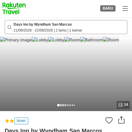
to
BARU
top
page
Days Inn by Wyndham San Marcos
21/08/2026
-
22/08/2026
|
2 tamu
|
1 kamar
24
Motel
Days Inn by Wyndham San Marcos