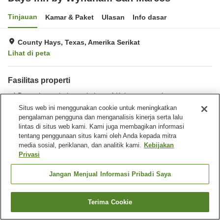
Tinjauan
Kamar & Paket
Ulasan
Info dasar
County Hays, Texas, Amerika Serikat
Lihat di peta
Fasilitas properti
Benar-benar bebas rokok
Kolam renang luar ruangan
Situs web ini menggunakan cookie untuk meningkatkan
pengalaman pengguna dan menganalisis kinerja serta lalu
Beranda
Amerika Serikat
Texas
County Hays
lintas di situs web kami. Kami juga membagikan informasi
Days Inn by Wyndham San Marcos
tentang penggunaan situs kami oleh Anda kepada mitra
media sosial, periklanan, dan analitik kami.
Kebijakan
Privasi
Jangan Menjual Informasi Pribadi Saya
Terima Cookie
Cari kamar