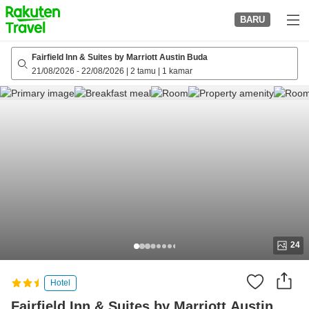
to
BARU
top
page
Fairfield Inn & Suites by Marriott Austin Buda
21/08/2026
-
22/08/2026
|
2 tamu
|
1 kamar
24
Hotel
Fairfield Inn & Suites by Marriott Austin