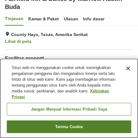
Buda
Tinjauan
Kamar & Paket
Ulasan
Info dasar
County Hays, Texas, Amerika Serikat
Lihat di peta
Fasilitas properti
Tempat parkir
Situs web ini menggunakan cookie untuk meningkatkan
Spa / Salon kecantikan
pengalaman pengguna dan menganalisis kinerja serta lalu
Benar-benar bebas rokok
Laundry
lintas di situs web kami. Kami juga membagikan informasi
tentang penggunaan situs kami oleh Anda kepada mitra
Beranda
Amerika Serikat
Texas
County Hays
media sosial, periklanan, dan analitik kami.
Kebijakan
Fairfield Inn & Suites by Marriott Austin Buda
Privasi
Jangan Menjual Informasi Pribadi Saya
Terima Cookie
Cari kamar