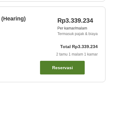
 (Hearing)
Rp3.339.234
Per kamar/malam
Termasuk pajak & biaya
Total
Rp3.339.234
2
tamu
1
malam
1
kamar
Reservasi