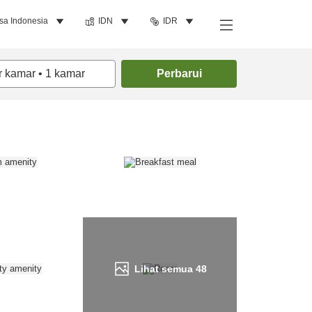
sa Indonesia
IDN
IDR
Cari kamar
r kamar
•
1
kamar
Perbarui
Lihat semua
48