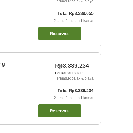
Termasuk pajak & biaya
Total
Rp3.339.055
2
tamu
1
malam
1
kamar
Reservasi
ng
Rp3.339.234
Per kamar/malam
Termasuk pajak & biaya
Total
Rp3.339.234
2
tamu
1
malam
1
kamar
Reservasi