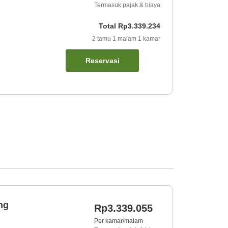
Termasuk pajak & biaya
Total
Rp3.339.234
2
tamu
1
malam
1
kamar
Reservasi
ng
Rp3.339.055
Per kamar/malam