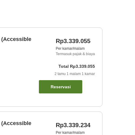
 (Accessible
Rp3.339.055
Per kamar/malam
Termasuk pajak & biaya
Total
Rp3.339.055
2
tamu
1
malam
1
kamar
Reservasi
 (Accessible
Rp3.339.234
Per kamar/malam