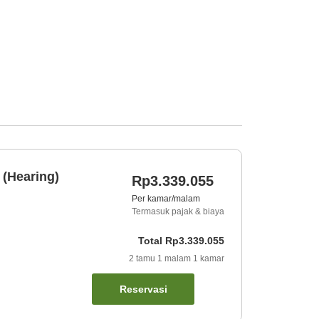
 (Hearing)
Rp3.339.055
Per kamar/malam
Termasuk pajak & biaya
Total
Rp3.339.055
2
tamu
1
malam
1
kamar
Reservasi