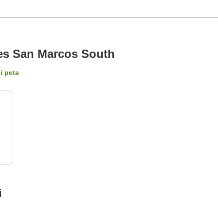
tes San Marcos South
i peta
i